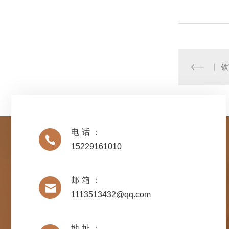
铁
电话：
15229161010
邮箱：
1113513432@qq.com
地址：