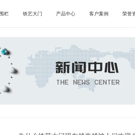
围栏
铁艺大门
产品中心
客户案例
荣誉