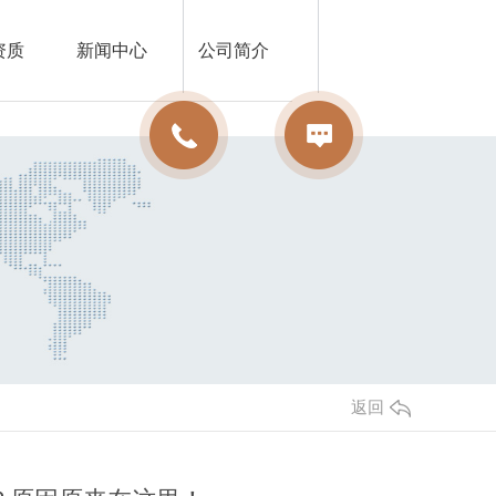
资质
新闻中心
公司简介
返回