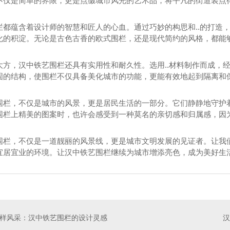
不仅是简单的界限，更是点缀城市风光的艺术品，将平凡的街道装点
栏都蕴含着设计师的智慧和匠人的心血。通过巧妙的构思和..的打造
化的积淀。无论是古色古香的欧式围栏，还是现代简约的风格，都能够
大方，汉中铁艺围栏还具有实用性和耐久性。选用..材料制作而成，经
固的结构，使围栏不仅具备美化城市的功能，更能有效地起到隔离和
围栏，不仅是城市的风景，更是居民生活的一部分。它们静静地守护
围栏上精美的图案时，也许会感受到一种莫名的亲切感和归属感，因
围栏，不仅是一道靓丽的风景线，更是城市文明发展的见证者。让我
宜居宜业的环境。让汉中铁艺围栏继续为城市增添亮色，成为美好生
大门生产
汉中铁艺大门厂家
汉
样风采：汉中铁艺围栏的设计灵感
汉